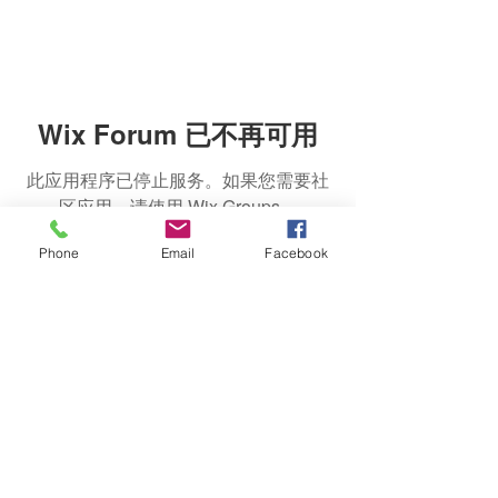
Wix Forum 已不再可用
此应用程序已停止服务。如果您需要社
区应用，请使用 Wix Groups。
Phone
Email
Facebook
©
2016-2023
by JCBesser BM Research Tech
Team of FECO Biotechnology Com. Ltd. and
Cityherbs Biomedicine technology Company with
all copyright .
JCBesser RD Team
植萃
顾问服务
EFFECTIVE HERBS
WORK