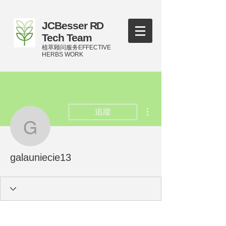
JCBesser RD
Tech Team
植萃顾问服务EFFECTIVE
HERBS WORK
更多動作
追蹤
galauniecie13
galauniecie13