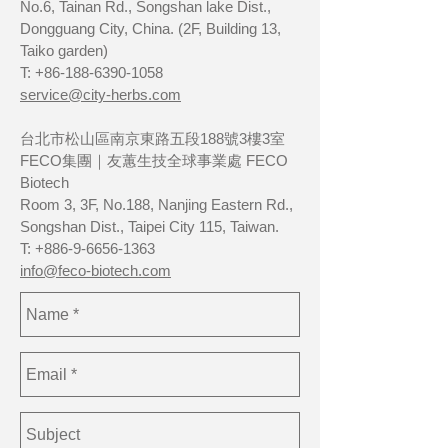
No.6, Tainan Rd., Songshan lake Dist.,
Dongguang City, China. (2F, Building 13,
Taiko garden)
T:
+86-188-6390-1058
service@city-herbs.com
台北市松山區南京東路五段188號3樓3室
FECO集團｜友蕙生技全球事業處 FECO
Biotech
Room 3, 3F, No.188, Nanjing Eastern Rd.,
Songshan Dist., Taipei City 115, Taiwan.
T:
+886-9-6656-1363
info@feco-biotech.com