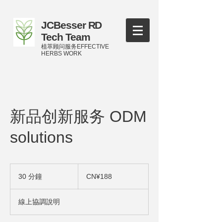
JCBesser RD
Tech Team
植萃顾问服务EFFECTIVE
HERBS WORK
新品创新服务 ODM
solutions
188
人
30 分鐘
3
CN¥188
民
0
幣
分
線上協調說明
鐘