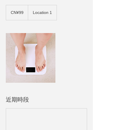
99
人
CN¥99
Location 1
民
幣
近期時段