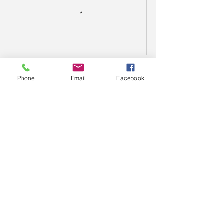
聯絡資料
Phone
Email
Facebook
+886922954228
service@cityherbs.com
©
2016-2023
by JCBesser BM Research Tech
Team of FECO Biotechnology Com. Ltd. and
Cityherbs Biomedicine technology Company with
all copyright .