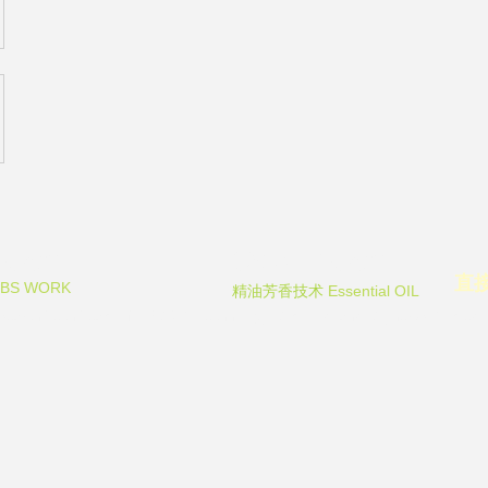
Team
Odor Team
直
RBS WORK
Essential OIL
精油芳香技术
arch Tech Team of FECO Biotechnology Com. Ltd. and Cityherbs Biomedicin