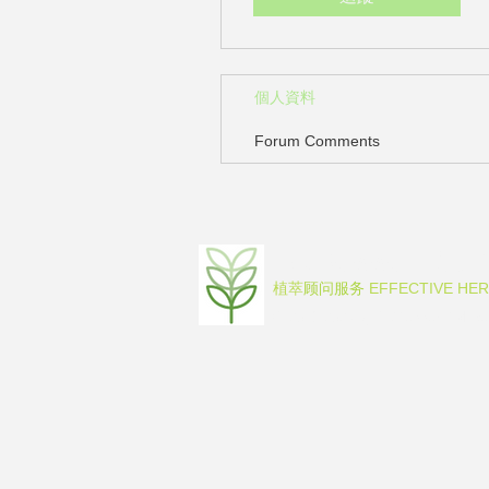
個人資料
Forum Comments
JCBesser RD 
植萃
EFFECTIVE HE
顾问服务
© 2016-2023 by JCBesser BM Rese