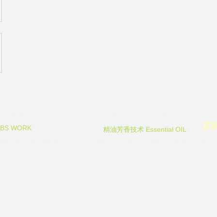
Team
Odor Team
直
RBS WORK
Essential OIL
精油芳香技术
arch Tech Team of FECO Biotechnology Com. Ltd. and Cityherbs Biomedicin