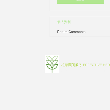
個人資料
Forum Comments
JCBesser RD 
植萃
EFFECTIVE HE
顾问服务
© 2016-2023 by JCBesser BM Rese